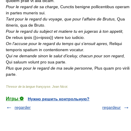
quidem prae vt alia dicam.
Pour le regard de sa charge,
Cunctis benigne pollicentibus operam
in partes muneris sui.
Tant pour le regard du voyage, que pour l'affaire de Brutus,
Qua
itineris, qua de Bruto.
Pour le regard du subject et matiere tu en jugeras à ton appetit,
De rebus ipsis {{o=ipsss}} vtere tuo iudicio.
On l'accuse pour le regard du temps qui s'ensuit apres,
Reliqui
temporis spatium in contentionem vocatur.
Qui ne demande sinon le salut d'iceluy, chacun pour son regard,
Qui saluum volunt pro sua parte.
Plus que pour le regard de ma seule personne,
Plus quam pro virili
parte.
Thresor de la langue françoyse
.
Jean Nicot
.
Игры ⚽
Нужно решить контрольную?
regarder
regardeur