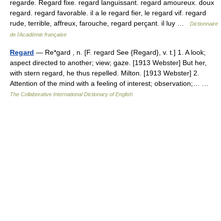
regarde. Regard fixe. regard languissant. regard amoureux. doux
regard. regard favorable. il a le regard fier, le regard vif. regard
rude, terrible, affreux, farouche, regard perçant. il luy …
Dictionnaire
de l'Académie française
Regard
— Re*gard , n. [F. regard See {Regard}, v. t.] 1. A look;
aspect directed to another; view; gaze. [1913 Webster] But her,
with stern regard, he thus repelled. Milton. [1913 Webster] 2.
Attention of the mind with a feeling of interest; observation;… …
The Collaborative International Dictionary of English