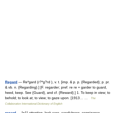
Regard
— Re*gard (r?*g?rd ), v. t. [imp. & p. p. {Regarded}; p. pr.
& vb. n. {Regarding}.] [F. regarder; pref. re re + garder to guard,
heed, keep. See {Guard}, and cf. {Reward}.] 1. To keep in view; to
behold; to look at; to view; to gaze upon. [1913… …
The
Collaborative International Dictionary of English
regard
— [n1] attention, look care, carefulness, cognizance,