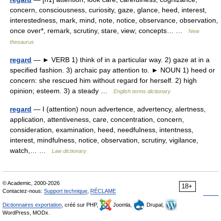
concern, consciousness, curiosity, gaze, glance, heed, interest,
interestedness, mark, mind, note, notice, observance, observation,
once over*, remark, scrutiny, stare, view; concepts… …
New
thesaurus
regard
— ► VERB 1) think of in a particular way. 2) gaze at in a
specified fashion. 3) archaic pay attention to. ► NOUN 1) heed or
concern: she rescued him without regard for herself. 2) high
opinion; esteem. 3) a steady …
English terms dictionary
regard
— I (attention) noun advertence, advertency, alertness,
application, attentiveness, care, concentration, concern,
consideration, examination, heed, needfulness, intentness,
interest, mindfulness, notice, observation, scrutiny, vigilance,
watch,… …
Law dictionary
© Academic, 2000-2026
18+
Contactez-nous:
Support technique
,
RÉCLAME
Dictionnaires exportation
, créé sur PHP,
Joomla,
Drupal,
WordPress, MODx.